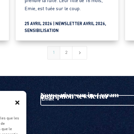
prendre la fuite. Leur fille de 18 mois,
Emie, est tuée sur le coup.
25 AVRIL 2026 |
NEWSLETTER AVRIL 2026
,
SENSIBILISATION
5
1
2
Nous suivre sur instagram
Inscription Newsletter
E-
mail
lles que les
 de
 que le
ACTER