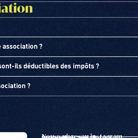
iation
 association ?
sont-ils déductibles des impôts ?
ociation ?
Nous suivre sur instagram
Inscription Newsletter